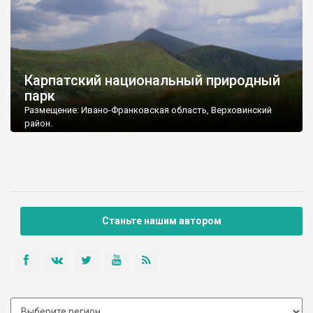
Карпатский национальный природный
парк
Размещение: Ивано-Франковская область, Верховинский
район.
Площадь: 50495,0 га
Подчинение: Министерство охраны окружающей природной
среды Украины
Почтовый адрес: 78500, Ивано-Франковская обл., г.Яремче,
ул. Стуса, 6
Тел./ факс: (03434) 2-28-17
E-mail: cnnp@meta.ua
Станьте нашим автором