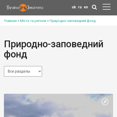
uk
ru
en
Главная
>
Міста та регіони
>
Природно-заповедний фонд
Природно-заповедний
фонд