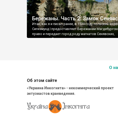
Бережаны. Часть 2: Замок Сеняв
Итак, как я и писал ранее, в 1530 году польский кор
Сигизмунд І предоставляет Бережанам Магдебургск
право и передает город роду магнатов Сенявских,
владеющих Бережанами на протяжении почти двухст
Первым владельцем города стал русский воевода 
великий коронный гетман Николай Сенявский - внук
основателя династии Рафаила Грановского.
О на
Об этом сайте
«Украина Инкогнита» - некоммерческий проект
энтузиастов краеведения.