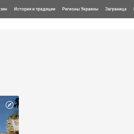
зин
История и традиции
Регионы Украины
Заграница