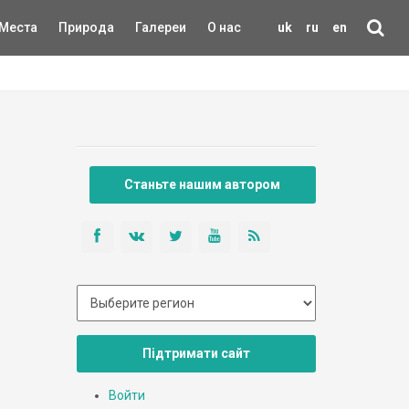
Места
Природа
Галереи
О нас
uk
ru
en
Станьте нашим автором
Підтримати сайт
Войти