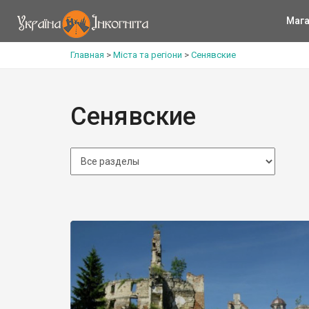
Мага
Главная
>
Міста та регіони
>
Сенявские
Сенявские