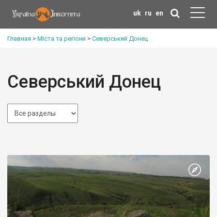
uk
ru
en
Главная
>
Міста та регіони
>
Северський Донец
Северський Донец