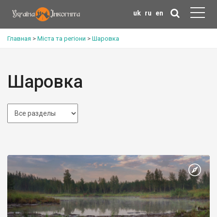
uk
ru
en
Главная
>
Міста та регіони
>
Шаровка
Шаровка