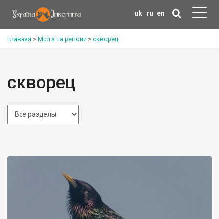
uk
ru
en
Главная
>
Міста та регіони
>
скворец
скворец