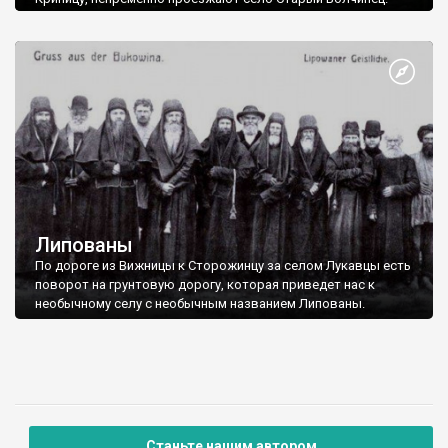
Село впервые упоминается в 1703 году. В 1774 году оно
становится собственностью монастыря Барновского, а с
1780 года его вместе с окрестными селами начинают
заселять русские старообрядцы.
Липованы
По дороге из Вижницы к Сторожинцу за селом Лукавцы есть
поворот на грунтовую дорогу, которая приведет нас к
необычному селу с необычным названием Липованы.
Станьте нашим автором