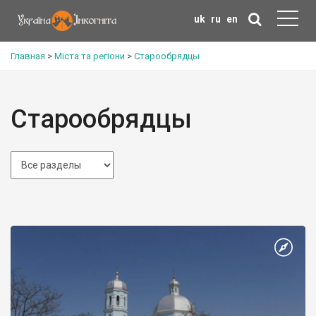
uk
ru
en
Главная
>
Міста та регіони
>
Старообрядцы
Старообрядцы