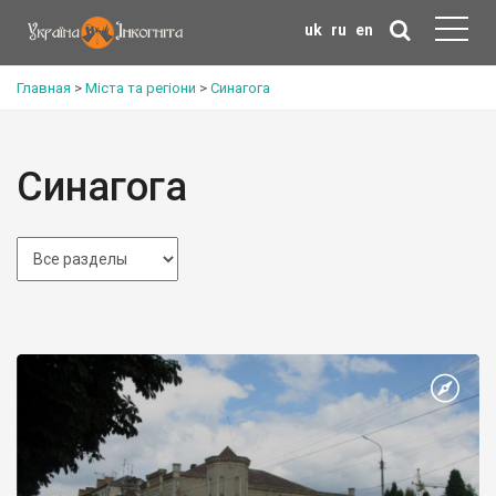
uk
ru
en
Главная
>
Міста та регіони
>
Синагога
Синагога