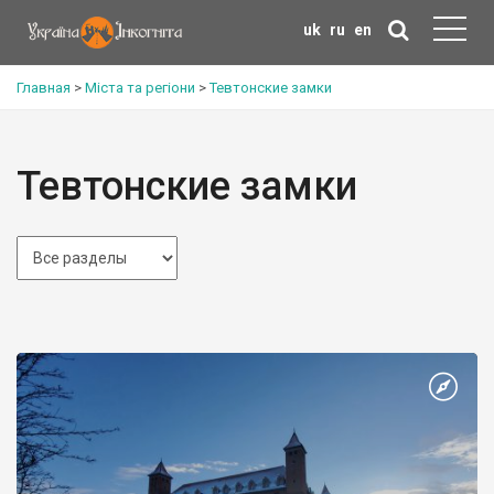
uk
ru
en
Главная
>
Міста та регіони
>
Тевтонские замки
Тевтонские замки