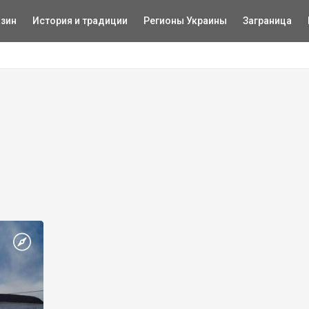
зин
История и традиции
Регионы Украины
Заграница
и