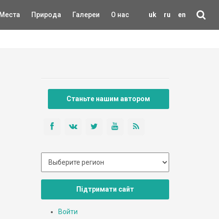
Места
Природа
Галереи
О нас
uk
ru
en
Станьте нашим автором
Підтримати сайт
Войти