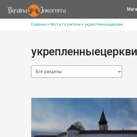
Мага
Главная
>
Міста та регіони
>
укрепленныецеркви
укрепленныецеркв