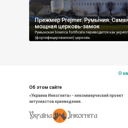
Прежмер Prejmer. Румыния. Сама
мощная церковь-замок
Румынская biserica fortificata переводится как укреп
(фортифицированная) церковь.
О на
Об этом сайте
«Украина Инкогнита» - некоммерческий проект
энтузиастов краеведения.