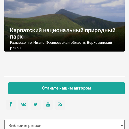
Карпатский национальный природный
парк
Размещение: Ивано-Франковская область, Верховинский
район.
Площадь: 50495,0 га
Подчинение: Министерство охраны окружающей природной
среды Украины
Почтовый адрес: 78500, Ивано-Франковская обл., г.Яремче,
ул. Стуса, 6
Тел./ факс: (03434) 2-28-17
E-mail: cnnp@meta.ua
Станьте нашим автором