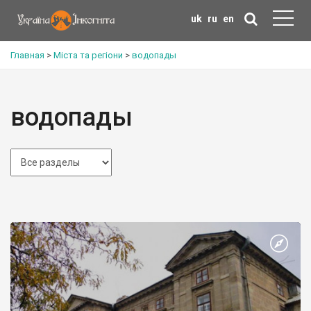
uk
ru
en
Главная
>
Міста та регіони
>
водопады
водопады