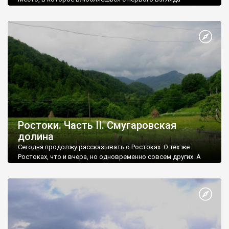
навсегда... Место, которое влечет постоянно, независимо от
времени года и настроения... Это Червоногруд, мертвый, но
вечный город, основанный неизвестно когда и неизвестно
кем. Город с неизвестным до конца прошлым и еще более
размытым будущим.
Ростоки. Часть ІІ. Смугаровская
долина
Сегодня продолжу рассказывать о Ростоках. О тех же
Ростоках, что и вчера, но одновременно совсем других. А
еще расскажу о природном чуде Буковинских Карпат -
каскаде Смугаровских водопадов.