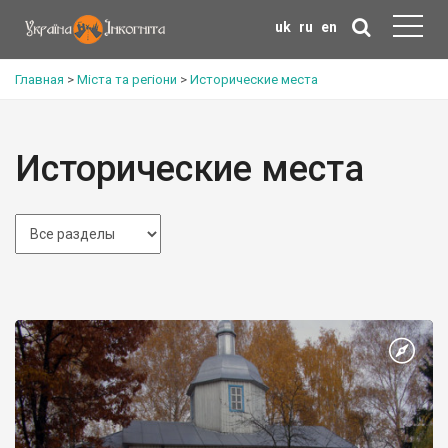
uk
ru
en
Главная
>
Міста та регіони
>
Исторические места
Исторические места