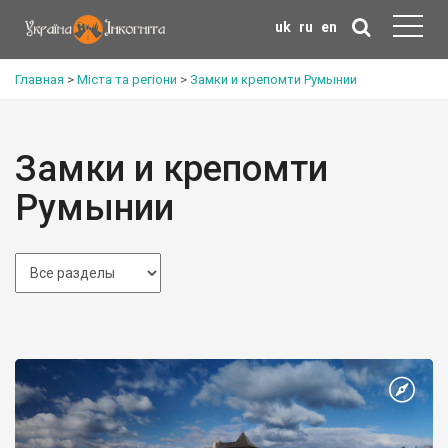
uk
ru
en
Главная
>
Міста та регіони
>
Замки и крепомти Румынии
Замки и крепомти
Румынии