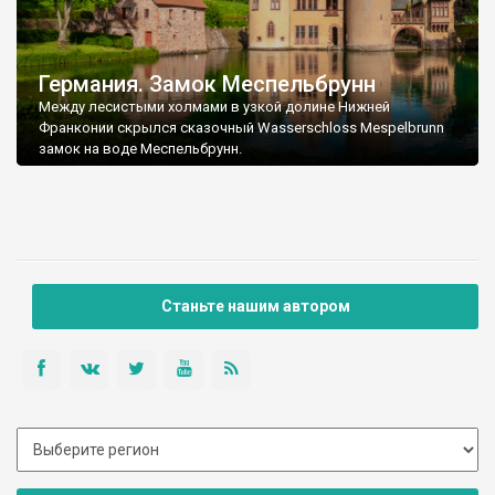
Германия. Замок Меспельбрунн
Между лесистыми холмами в узкой долине Нижней
Франконии скрылся сказочный Wasserschloss Mespelbrunn
замок на воде Меспельбрунн.
Станьте нашим автором