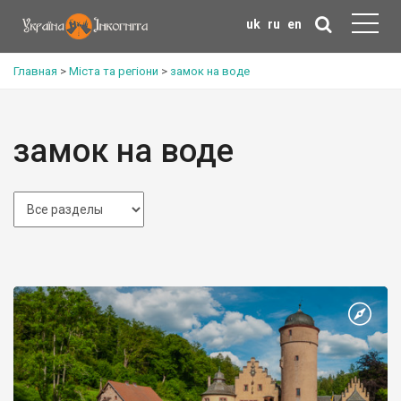
uk
ru
en
Главная
>
Міста та регіони
>
замок на воде
замок на воде