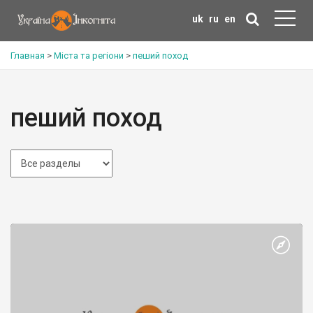
uk
ru
en
Главная
>
Міста та регіони
>
пеший поход
пеший поход