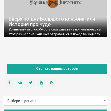
Вверх по дну Большого каньона, или
История про чудо
Удивительная способность опаздывать на ночные поезда в
этот раз не помешала нам отправиться в поход выходного
дня (12-13 декабря) под кодовым названием «На море» по
маршруту: пос. Соколиное - Большой каньон - Ай-Петри –
Ялта.
Станьте нашим автором