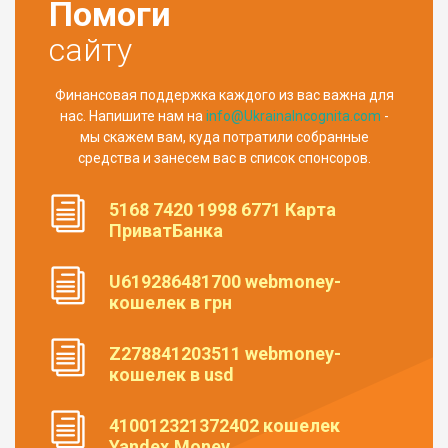
Помоги
сайту
Финансовая поддержка каждого из вас важна для
нас. Напишите нам на
info@UkrainaIncognita.com
-
мы скажем вам, куда потратили собранные
средства и занесем вас в список спонсоров.
5168 7420 1998 6771 Карта
ПриватБанка
U619286481700 webmoney-
кошелек в грн
Z278841203511 webmoney-
кошелек в usd
410012321372402 кошелек
Yandex.Money