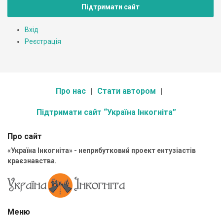
Підтримати сайт
Вхід
Реєстрація
Про нас
Стати автором
Підтримати сайт “Україна Інкогніта”
Про сайт
«Україна Інкогніта» - неприбутковий проект ентузіастів
краєзнавства.
Меню