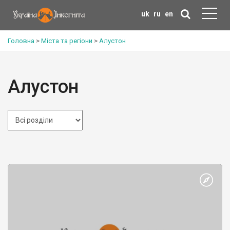
uk
ru
en
Головна
>
Міста та регіони
>
Алустон
Алустон