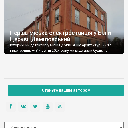
Перша міська електростанція у Білій
Церкві. Даміловський
Історичний детектив у Білій Церкві. А ще архітектурний та
інженерний. — У жовтні 2024 року ми відвідали будівлю
електростанції, зведеної Миколою Даміловським у Білій
Церкві. Нині вона у приватній власності. Власник нам
розповів, що у повоєнні роки тут працювало шість німецьких
трофейних дизель-генераторів. А що було до війни? Важко
сказати як працювала станція, єдине точно, […]
Станьте нашим автором