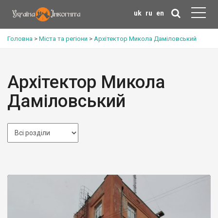
uk
ru
en
Головна
>
Міста та регіони
>
Архітектор Микола Даміловський
Архітектор Микола
Даміловський