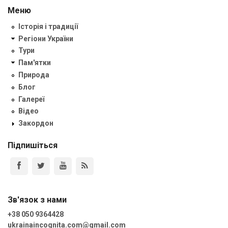
Меню
Історія і традиції
Регіони України
Тури
Пам'ятки
Природа
Блог
Галереї
Відео
Закордон
Підпишіться
Зв'язок з нами
+38 050 9364428
ukrainaincognita.com@gmail.com