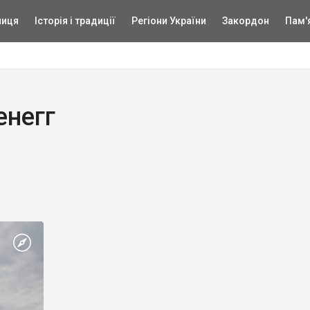
ниця
Історія і традиції
Регіони України
Закордон
Пам'
енегг