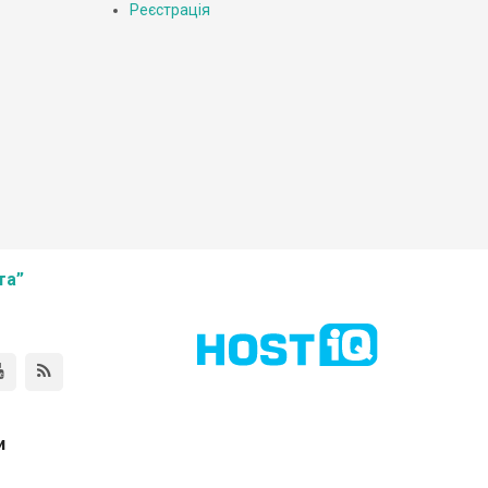
Реєстрація
та”
и