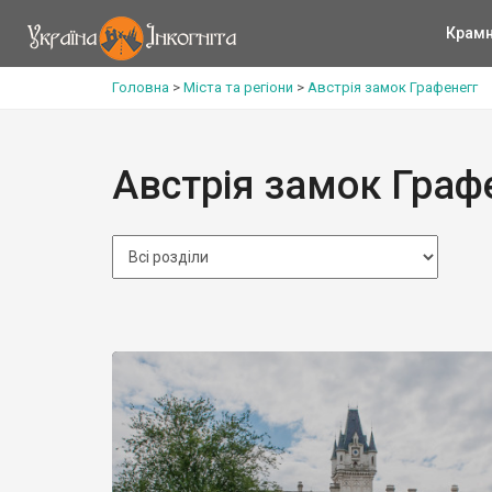
Крам
Головна
>
Міста та регіони
>
Австрія замок Графенегг
Австрія замок Граф