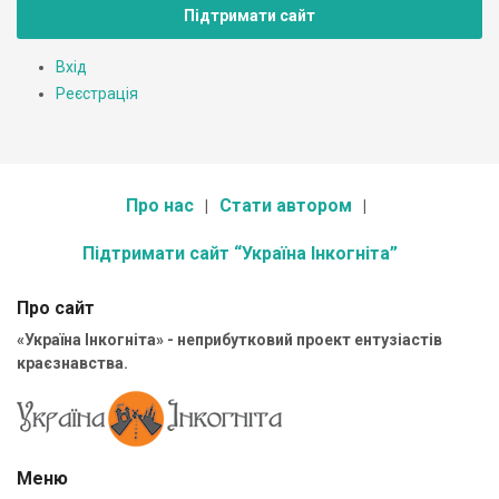
Підтримати сайт
Вхід
Реєстрація
Про нас
Стати автором
Підтримати сайт “Україна Інкогніта”
Про сайт
«Україна Інкогніта» - неприбутковий проект ентузіастів
краєзнавства.
Меню