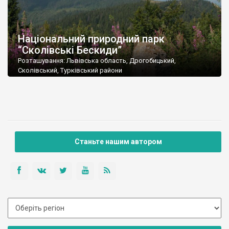
Національний природний парк
“Сколівські Бескиди”
Розташування: Львівська область, Дрогобицький,
Сколівський, Турківський райони
Площа: 35261,0 га
Підпорядкування: Державний комітет лісового господарства
України
Поштова адреса: 82600, Львівська обл., Сколівський р-н, м.
Сколе, вул. Кн. Святослава, 3
Тел./факс: (03251) 2-14-11
E-mail: beskydy2005@ukr.net
Станьте нашим автором