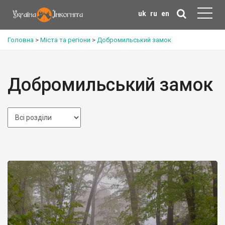
uk
ru
en
Головна
>
Міста та регіони
>
Добромильський замок
Добромильський замок