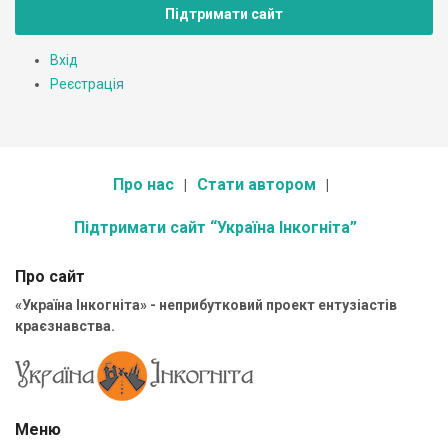
Підтримати сайт
Вхід
Реєстрація
Про нас
Стати автором
Підтримати сайт “Україна Інкогніта”
Про сайт
«Україна Інкогніта» - неприбутковий проект ентузіастів
краєзнавства.
Меню