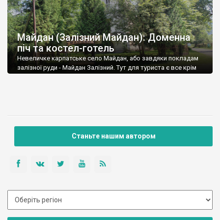
Майдан (Залізний Майдан): Доменна
піч та костел-готель
Невеличке карпатське село Майдан, або завдяки покладам
залізної руди - Майдан Залізний. Тут для туриста є все крім
дороги, 35 кілометрів від Дрогобича їхалося більше години.
Станьте нашим автором