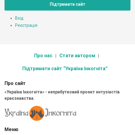
Підтримати сайт
Вхід
Реєстрація
Про нас
Стати автором
Підтримати сайт “Україна Інкогніта”
Про сайт
«Україна Інкогніта» - неприбутковий проект ентузіастів
краєзнавства.
Меню