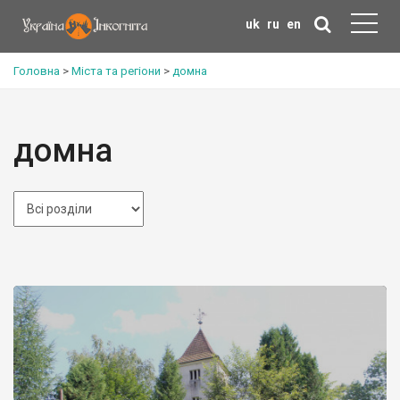
uk
ru
en
Головна
>
Міста та регіони
>
домна
домна