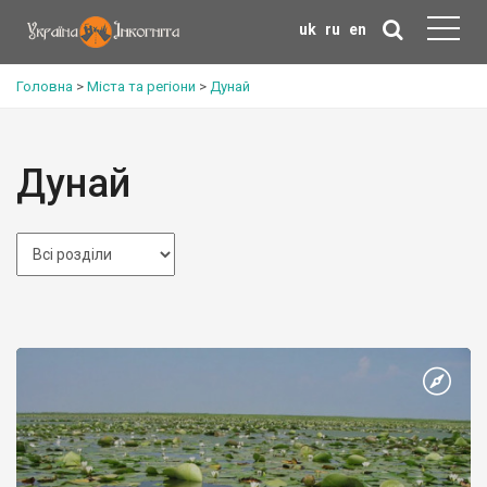
uk
ru
en
Головна
>
Міста та регіони
>
Дунай
Дунай