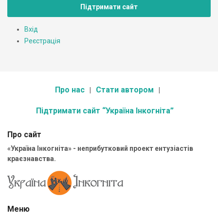
Підтримати сайт
Вхід
Реєстрація
Про нас
Стати автором
Підтримати сайт “Україна Інкогніта”
Про сайт
«Україна Інкогніта» - неприбутковий проект ентузіастів
краєзнавства.
Меню