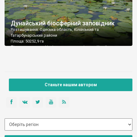
Дунайський біосферний заповідник
Розташування: Одеська область, Кілійський та
Татарбунарський райони
Площа: 50252,9 га
Підпорядкування: Національна академія наук України
Поштова адреса: 68355 Одеська обл., Кілійський р-н, м.
Вилкове, вул. Татарбунарського повстання, 132 а
Тел./факс: (04843) 4-46-19; 3-11-95
Е-mail: reserve@it.odesa.ua
Станьте нашим автором