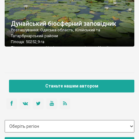
Дунайський біосферний заповідник
Розташування: Одеська область, Кілійський та
Татарбунарський райони
Площа: 50252,9 га
Підпорядкування: Національна академія наук України
Поштова адреса: 68355 Одеська обл., Кілійський р-н, м.
Вилкове, вул. Татарбунарського повстання, 132 а
Тел./факс: (04843) 4-46-19; 3-11-95
Е-mail: reserve@it.odesa.ua
Станьте нашим автором