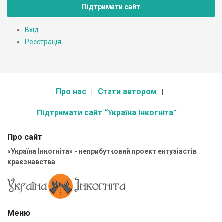
Підтримати сайт
Вхід
Реєстрація
Про нас
Стати автором
Підтримати сайт “Україна Інкогніта”
Про сайт
«Україна Інкогніта» - неприбутковий проект ентузіастів
краєзнавства.
Меню