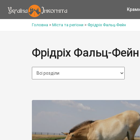
Крам
Головна
>
Міста та регіони
>
Фрідріх Фальц-Фейн
Фрідріх Фальц-Фейн