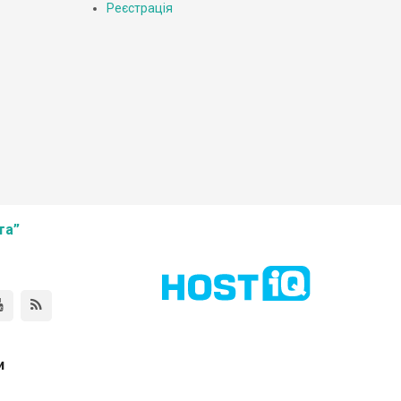
Реєстрація
та”
и