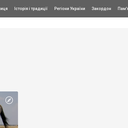
ниця
Історія і традиції
Регіони України
Закордон
Пам'