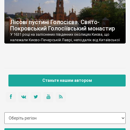
Лісові пустині Голосієва. Свято-
Покровський Голосіївський монастир
У 1631 році на заліснених південних околицях Києва, що
належали Києво-Печерській Лаврі, неподалік від Китаївської
пустині, з’явився новий скит.
Станьте нашим автором