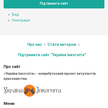
Підтримати сайт
Вхід
Реєстрація
Про нас
Стати автором
Підтримати сайт “Україна Інкогніта”
Про сайт
«Україна Інкогніта» - неприбутковий проект ентузіастів
краєзнавства.
Меню