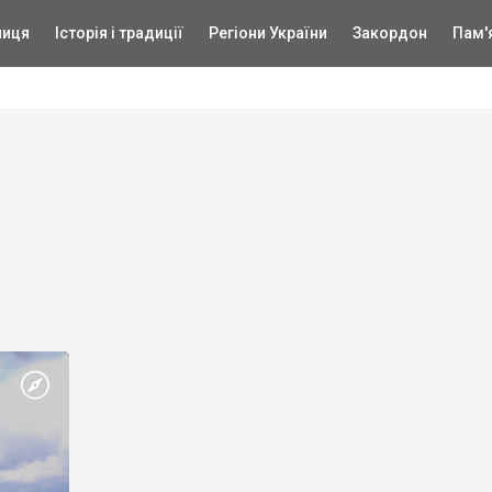
ниця
Історія і традиції
Регіони України
Закордон
Пам'