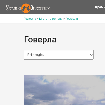
Крам
Головна
>
Міста та регіони
>
Говерла
Говерла