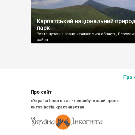
Карпатський національний приро
парк
Розташування: Івано-Франківська область, Верхови
район.
Площа: 50495,0 га
Про 
Про сайт
«Україна Інкогніта» - неприбутковий проект
ентузіастів краєзнавства.