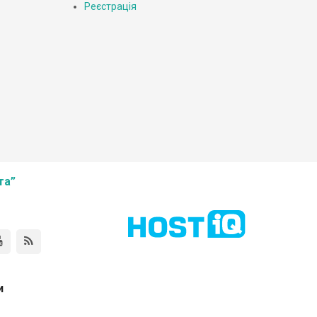
Реєстрація
та”
и