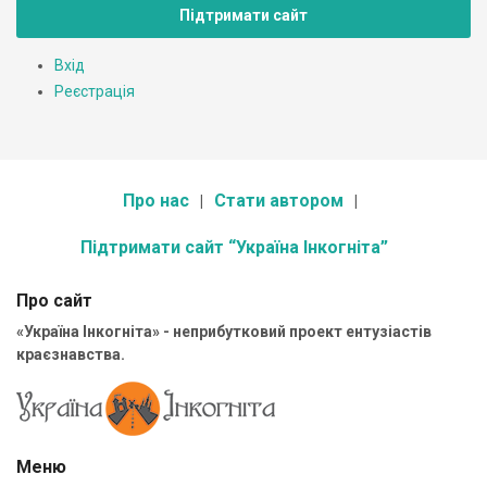
Підтримати сайт
Вхід
Реєстрація
Про нас
Стати автором
Підтримати сайт “Україна Інкогніта”
Про сайт
«Україна Інкогніта» - неприбутковий проект ентузіастів
краєзнавства.
Меню