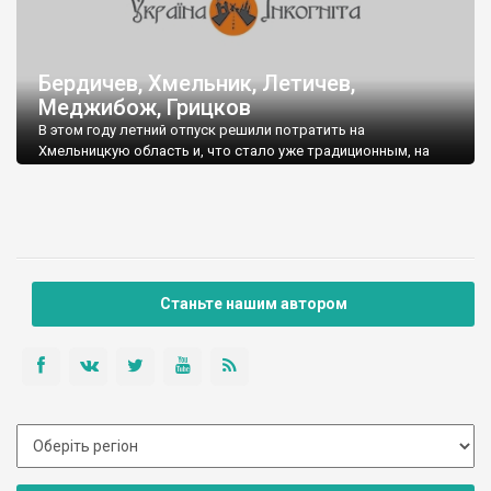
Бердичев, Хмельник, Летичев,
Меджибож, Грицков
В этом году летний отпуск решили потратить на
Хмельницкую область и, что стало уже традиционным, на
Карпаты.
На Хмельниччине устроили базу в с.Грицков Городоцкого
района, за что огромное спасибо Оле Малюте. Село
расположено на территории Национального парка
"Подільські Товтри". Очень удобно добираться до основных
достопримечательностей области.
Станьте нашим автором
Из Киева стартовали около 8.00, были на месте в 16.30,
проехали 464км. Дороги более-менее приличные.
Бердичев