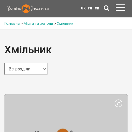
uk
ru
en
Головна
>
Міста та регіони
>
Хмільник
Хмільник