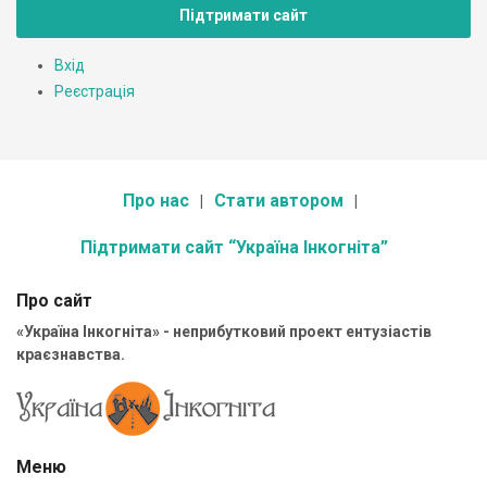
Підтримати сайт
Вхід
Реєстрація
Про нас
Стати автором
Підтримати сайт “Україна Інкогніта”
Про сайт
«Україна Інкогніта» - неприбутковий проект ентузіастів
краєзнавства.
Меню