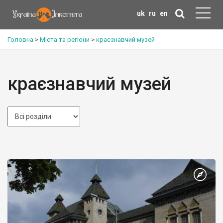
uk
ru
en
Головна
>
Міста та регіони
>
краєзнавчий музей
краєзнавчий музей