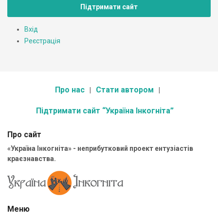
Підтримати сайт
Вхід
Реєстрація
Про нас
Стати автором
Підтримати сайт “Україна Інкогніта”
Про сайт
«Україна Інкогніта» - неприбутковий проект ентузіастів
краєзнавства.
Меню