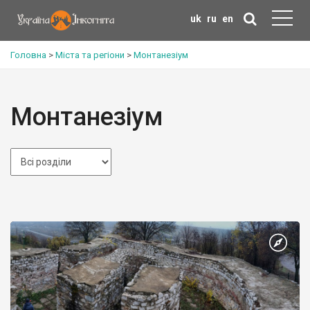
uk
ru
en
Головна
>
Міста та регіони
>
Монтанезіум
Монтанезіум