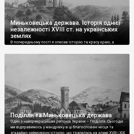
Миньковецька держава. Історія однієї
незалежності XVIII ст. на українських
землях
В попередньому пості я описав історію та красу краю, а
також і передумови в яких сформувалися прагнення місцевих
жителів до свободи і демократичних принципів. Тут же
безпосередньо торкнемось короткого опису героя нашої
історії та почнемо її виклад з найважливішої засади
існування будь-якої держави – з ПРАВА. Магдебурзьке право,
яке Миньківці дістали ще в 1637 р., […]
Поділля та Миньковецька держава
Один з найпрекрасніших регіонів України – Поділля. Сьогодні
ми відправимось у мандрівку в ці благословені місця та
згадаймо неймовірну історію, що трапилась на зламі XVIII і XIX