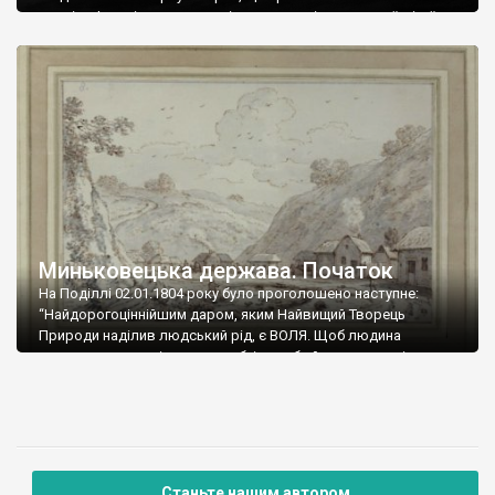
століть. Історія, яка розповідає про дух і волю українців, їх
прагнення до свободи, а також і небажання підкорятися
імперіям та їх хижим планам. Поселення, де відбулись ці події,
[…]
Миньковецька держава. Початок
На Поділлі 02.01.1804 року було проголошено наступне:
“Найдорогоціннійшим даром, яким Найвищий Творець
Природи наділив людський рід, є ВОЛЯ. Щоб людина
народжувалась вільною, необхідно аби й помирала вільною.
Що Воля, це невід’ємне, незалежне від будь-якої земної
влади право Людини – є загальною цінністю Роду
Людського, яка животворить усі інші блага і збільшує їх! Що
намагання відібрати […]
Станьте нашим автором