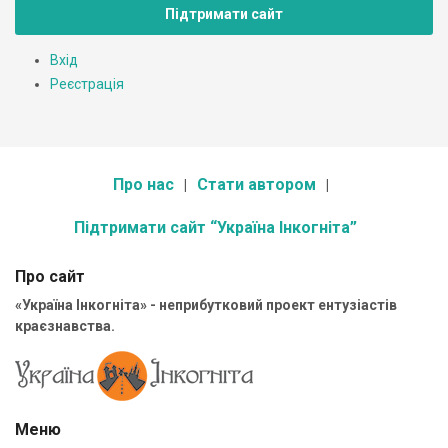
Підтримати сайт
Вхід
Реєстрація
Про нас
Стати автором
Підтримати сайт “Україна Інкогніта”
Про сайт
«Україна Інкогніта» - неприбутковий проект ентузіастів
краєзнавства.
Меню