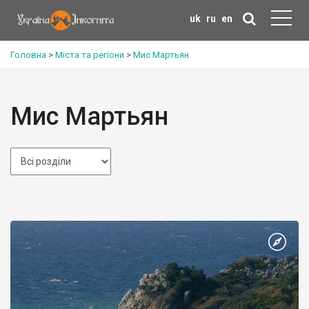
uk
ru
en
Головна
>
Міста та регіони
>
Мис Мартьян
Мис Мартьян