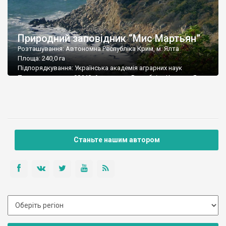
Природний заповідник “Мис Мартьян”
Розташування: Автономна Республіка Крим, м. Ялта
Площа: 240,0 га
Підпорядкування: Українська академія аграрних наук
Поштова адреса: 98648, Автономна Республіка Крим, м. Ялта,
сел. Нікіта
Тел./факс: (0654) 33-53-86
E-mail: nbs1812@ukr.net
Станьте нашим автором