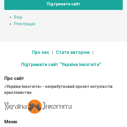
Підтримати сайт
Вхід
Реєстрація
Про нас
Стати автором
Підтримати сайт “Україна Інкогніта”
Про сайт
«Україна Інкогніта» - неприбутковий проект ентузіастів
краєзнавства.
Меню