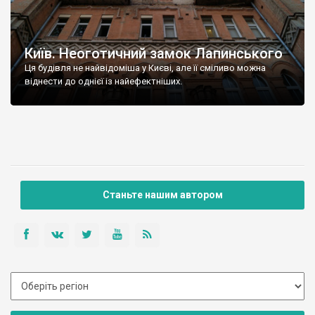
Київ. Неоготичний замок Лапинського
Ця будівля не найвідоміша у Києві, але її сміливо можна
віднести до однієї із найефектніших.
Станьте нашим автором