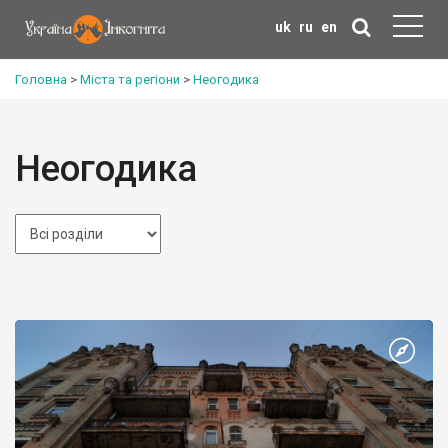
uk
ru
en
Головна
>
Міста та регіони
>
Неогодика
Неогодика