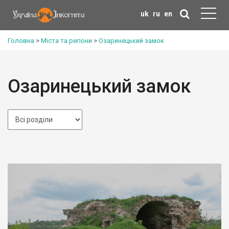
uk
ru
en
Головна
>
Міста та регіони
>
Озаринецький замок
Озаринецький замок