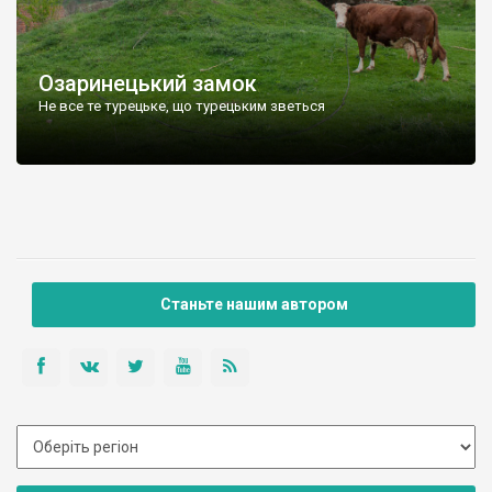
Озаринецький замок
Не все те турецьке, що турецьким зветься
Станьте нашим автором