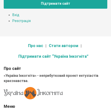
Підтримати сайт
Вхід
Реєстрація
Про нас
Стати автором
Підтримати сайт “Україна Інкогніта”
Про сайт
«Україна Інкогніта» - неприбутковий проект ентузіастів
краєзнавства.
Меню