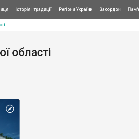
ниця
Історія і традиції
Регіони України
Закордон
Пам'
сті
ої області