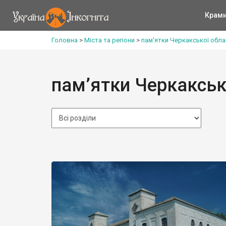
Крам
Головна
>
Міста та регіони
>
пам'ятки Черкакської обла
пам’ятки Черкакськ