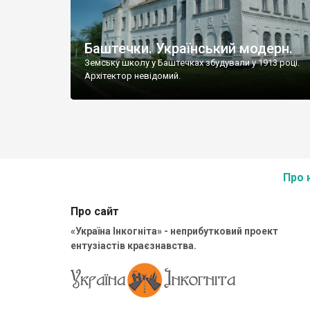
Баштечки. Український модерн.
Земську школу у Баштечках збудували у 1913 році.
Архітектор невідомий.
Про 
Про сайт
«Україна Інкогніта» - неприбутковий проект
ентузіастів краєзнавства.