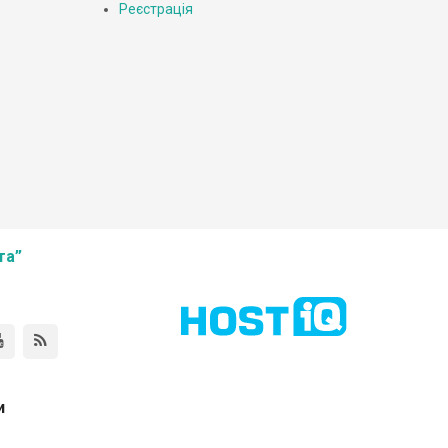
Реєстрація
та”
и