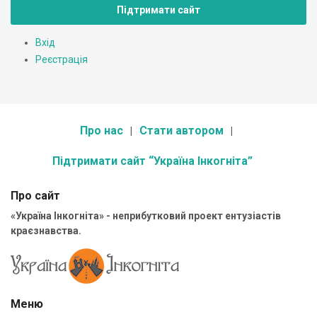
Підтримати сайт
Вхід
Реєстрація
Про нас
Стати автором
Підтримати сайт “Україна Інкогніта”
Про сайт
«Україна Інкогніта» - неприбутковий проект ентузіастів
краєзнавства.
Меню