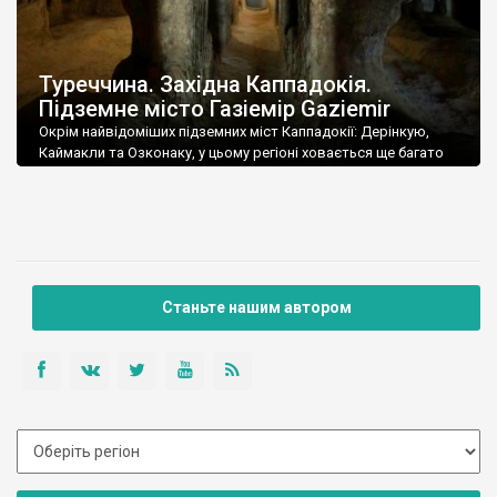
Туреччина. Західна Каппадокія.
Підземне місто Газіемір Gaziemir
Окрім найвідоміших підземних міст Каппадокії: Дерінкую,
Каймакли та Озконаку, у цьому регіоні ховається ще багато
таких підземних поселень. Точна їх кількість залишається
загадкою, оскільки їх постійно знаходять нові. Не так давно,
у 2014 році випадково був знайдене ще одне величезне –
Газіємір. Він розташований за 50 км від Аксарая, та за 35 від
Ихлари. Газіемір […]
Станьте нашим автором