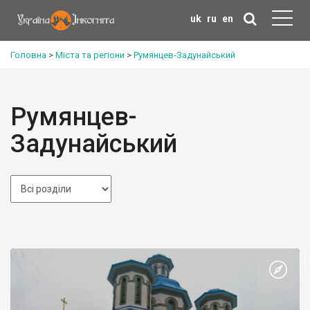
uk
ru
en
Головна
>
Міста та регіони
>
Румянцев-Задунайський
Румянцев-
Задунайський