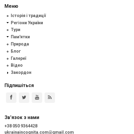
Меню
Історія і традиції
Регіони України
Тури
Пам'ятки
Природа
Блог
Галереї
Відео
Закордон
Підпишіться
Зв'язок з нами
+38 050 9364428
ukrainaincognita.com@gmail.com