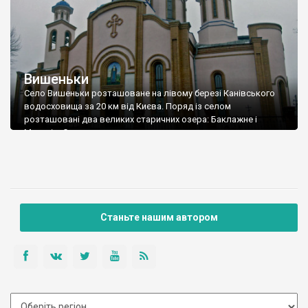
Вишеньки
Село Вишеньки розташоване на лівому березі Канівського
водосховища за 20 км від Києва. Поряд із селом
розташовані два великих старичних озера: Баклажне і
Миничів. Село дуже старовинне - перша документальна
згадка датується 1101 роком. Має сільську раду. Населення -
близько 3000 осіб.
Станьте нашим автором