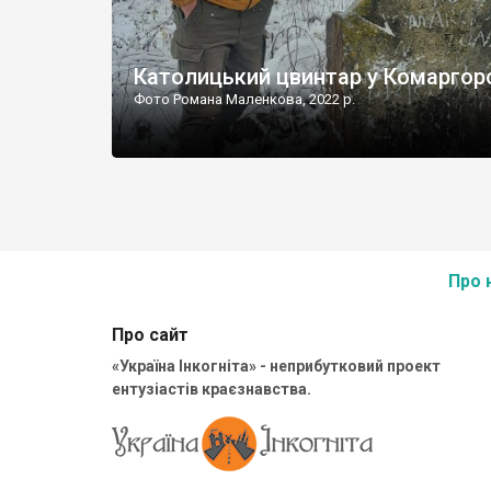
Католицький цвинтар у Комаргор
Фото Романа Маленкова, 2022 р.
Про 
Про сайт
«Україна Інкогніта» - неприбутковий проект
ентузіастів краєзнавства.