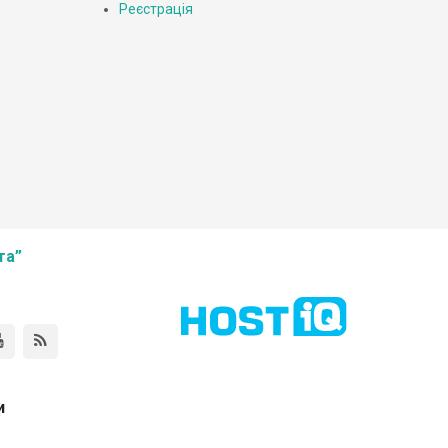
Реєстрація
та”
и