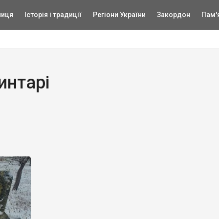
ниця
Історія і традиції
Регіони України
Закордон
Пам'
интарі