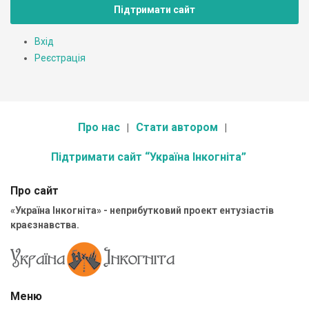
Підтримати сайт
Вхід
Реєстрація
Про нас
Стати автором
Підтримати сайт “Україна Інкогніта”
Про сайт
«Україна Інкогніта» - неприбутковий проект ентузіастів
краєзнавства.
Меню