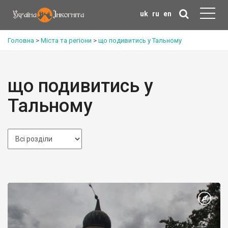
uk
ru
en
Головна
>
Міста та регіони
>
що подивитись у Тальному
що подивитись у
Тальному