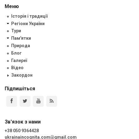
Меню
Історія і традиції
Регіони України
Тури
Пам'ятки
Природа
Блог
Галереї
Відео
Закордон
Підпишіться
Зв'язок з нами
+38 050 9364428
ukrainaincognita.com@gmail.com