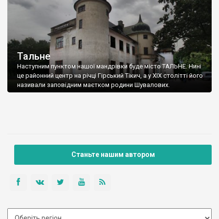
Тальне
Наступним пунктом нашої мандрівки буде місто ТАЛЬНЕ. Нині
це районний центр на річці Гірський Тікич, а у ХІХ столітті його
називали заповідним маєтком родини Шувалових.
Станьте нашим автором