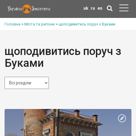
uk
ru
en
Головна
>
Міста та регіони
>
щоподивитись поруч з Буками
щоподивитись поруч з
Буками