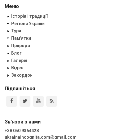
Меню
Історія і традиції
Регіони України
Тури
Пам'ятки
Природа
Блог
Галереї
Відео
Закордон
Підпишіться
Зв'язок з нами
+38 050 9364428
ukrainaincognita.com@gmail.com