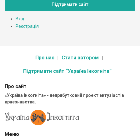
Підтримати сайт
Вхід
Реєстрація
Про нас
Стати автором
Підтримати сайт “Україна Інкогніта”
Про сайт
«Україна Інкогніта» - неприбутковий проект ентузіастів
краєзнавства.
Меню