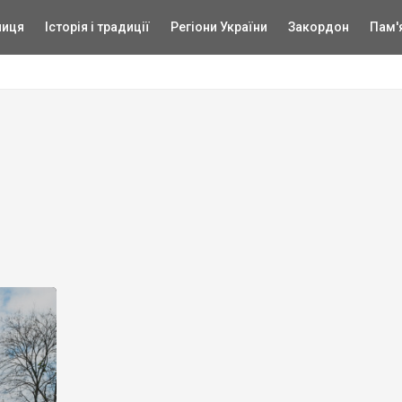
ниця
Історія і традиції
Регіони України
Закордон
Пам'