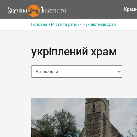
Крам
Головна
>
Міста та регіони
>
укріплений храм
укріплений храм