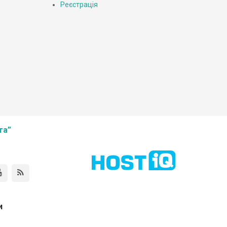
Реєстрація
та”
и