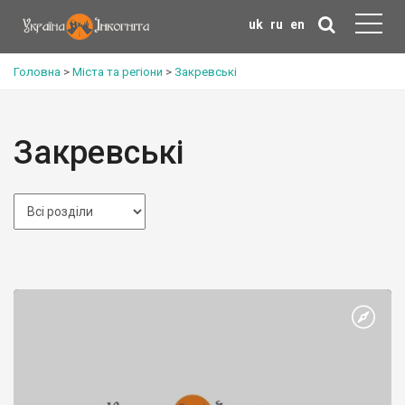
uk
ru
en
Головна
>
Міста та регіони
>
Закревські
Закревські