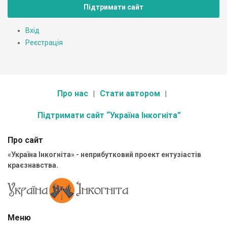
Підтримати сайт
Вхід
Реєстрація
Про нас
Стати автором
Підтримати сайт “Україна Інкогніта”
Про сайт
«Україна Інкогніта» - неприбутковий проект ентузіастів
краєзнавства.
Меню