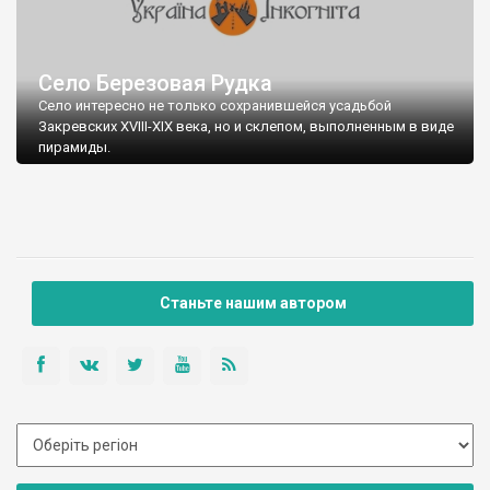
Село Березовая Рудка
Село интересно не только сохранившейся усадьбой
Закревских XVIII-XIX века, но и склепом, выполненным в виде
пирамиды.
Немного об усадьбе графов Закревских. Этой землей
Закревские владели со второй половины XVIII века. Дворец
построен в XIX веке (1838 г.) архитектором Евгением
Червинскими.
Станьте нашим автором