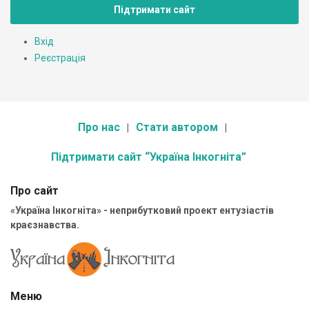
Підтримати сайт
Вхід
Реєстрація
Про нас
Стати автором
Підтримати сайт “Україна Інкогніта”
Про сайт
«Україна Інкогніта» - неприбутковий проект ентузіастів
краєзнавства.
Меню