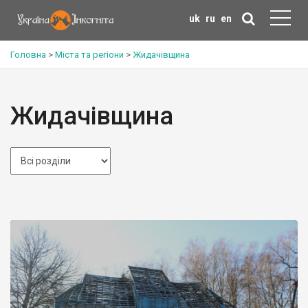
uk
ru
en
Головна
>
Міста та регіони
>
Жидачівщина
Жидачівщина