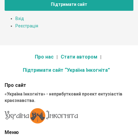
Підтримати сайт
Вхід
Реєстрація
Про нас
Стати автором
Підтримати сайт “Україна Інкогніта”
Про сайт
«Україна Інкогніта» - неприбутковий проект ентузіастів
краєзнавства.
Меню