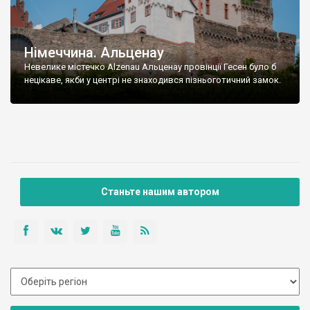
Німеччина. Альценау
Невелике містечко Alzenau Альценау провінції Гесен було б
нецікаве, якби у центрі не знаходився пізньоготичний замок.
Станьте нашим автором