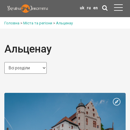
uk
ru
en
Головна
>
Міста та регіони
>
Альценау
Альценау