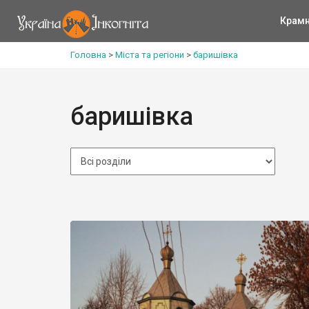
Крам
Головна
>
Міста та регіони
>
баришівка
баришівка