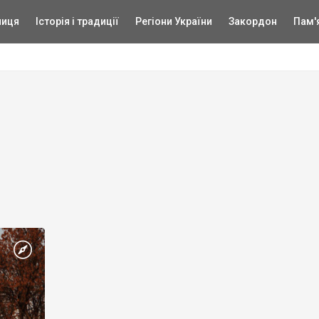
ниця
Історія і традиції
Регіони України
Закордон
Пам'