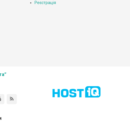
Реєстрація
та”
и