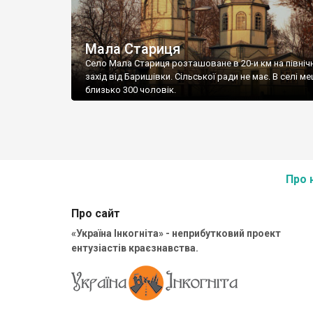
Мала Стариця
Село Мала Стариця розташоване в 20-и км на північ
захід від Баришівки. Сільської ради не має. В селі м
близько 300 чоловік.
Про 
Про сайт
«Україна Інкогніта» - неприбутковий проект
ентузіастів краєзнавства.