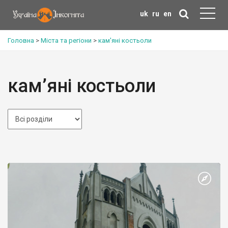
uk
ru
en
Головна
>
Міста та регіони
>
кам'яні костьоли
кам’яні костьоли