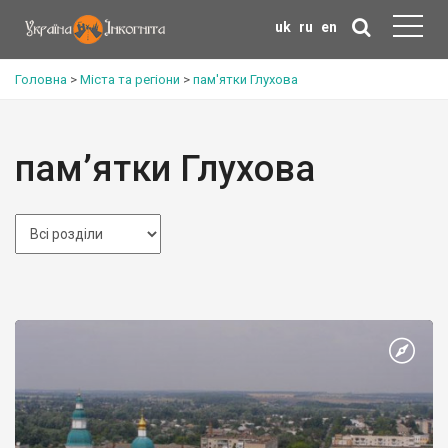
uk
ru
en
Головна
>
Міста та регіони
>
пам'ятки Глухова
пам’ятки Глухова