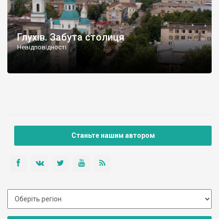
Глухів. Забута столиця
Невідповідності
Станьте нашим автором