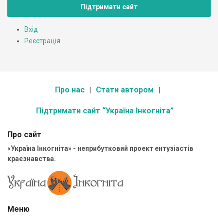
Підтримати сайт
Вхід
Реєстрація
Про нас
Стати автором
Підтримати сайт “Україна Інкогніта”
Про сайт
«Україна Інкогніта» - неприбутковий проект ентузіастів
краєзнавства.
Меню