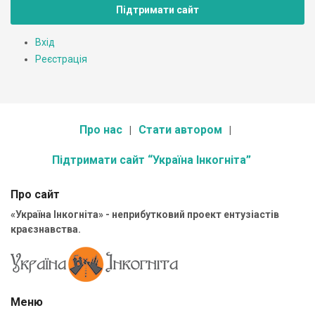
Підтримати сайт
Вхід
Реєстрація
Про нас
Стати автором
Підтримати сайт “Україна Інкогніта”
Про сайт
«Україна Інкогніта» - неприбутковий проект ентузіастів
краєзнавства.
Меню