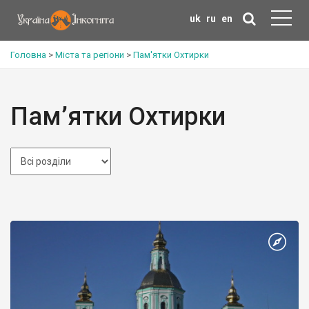
uk
ru
en
Головна
>
Міста та регіони
>
Пам'ятки Охтирки
Пам’ятки Охтирки