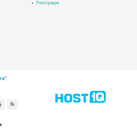
Реєстрація
та”
и