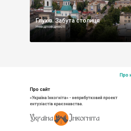
Глухів. Забута столиця
Невідповідності
Про 
Про сайт
«Україна Інкогніта» - неприбутковий проект
ентузіастів краєзнавства.