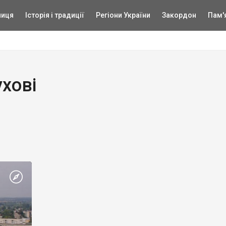
ниця
Історія і традиції
Регіони України
Закордон
Пам'
хові